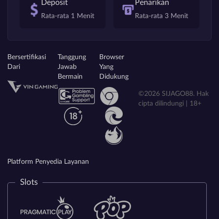
Deposit
Penarikan
Rata-rata 1 Menit
Rata-rata 3 Menit
Bersertifikasi
Tanggung
Browser
Dari
Jawab
Yang
Bermain
Didukung
©2026 SIJAGO88. Hak
cipta dilindungi | 18+
Platform Penyedia Layanan
Slots