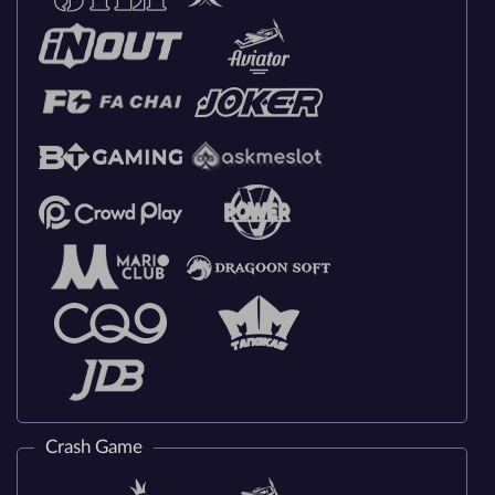
Crash Game