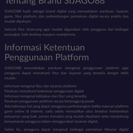
Tentang Brand SIJAGO88
SIJAGO88 hadir sebagai brand digital yang menyediakan panduan, layanan
game, fitur platform, dan perkembangan permainan digital secara praktis dan
mudah dipahami.
Seluruh fitur dirancang agar mudah digunakan oleh pengguna dari berbagai
perangkat, baik desktop maupun smartphone.
Informasi Ketentuan
Penggunaan Platform
SIJAGO88 menyediakan panduan mengenai penggunaan platform agar
pengguna dapat memahami fitur dan layanan yang tersedia dengan lebih
mudah.
Informasi mengenai fitur dan layanan platform
Panduan memahami ketentuan penggunaan digital
Informasi mengenai kebijakan dan fitur yang tersedia
Panduan penggunaan platform secara bertanggung jawab
Ada beberapa hal yang dapat pengguna pertimbangkan ketika mencari platform
game online di internet, yaitu selalu memastikan situs tersebut memberikan
pelayanan yang baik, proses transaksi yang mudah dipahami serta mendukung
kenyamanan pengguna dalam menggunakan layanan digital.
Selain itu, pengguna dapat mengenal berbagai permainan hiburan digital