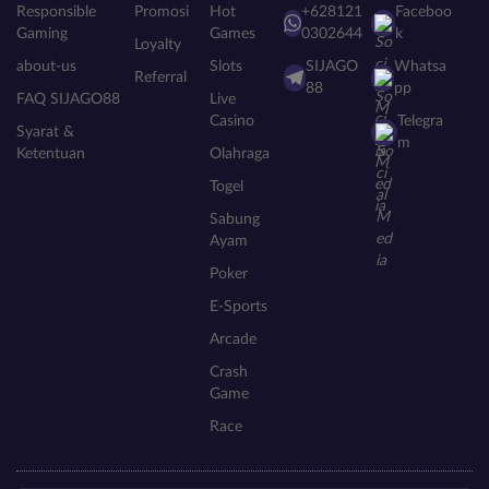
Responsible
Promosi
Hot
+628121
Faceboo
Gaming
Games
0302644
k
Loyalty
about-us
Slots
SIJAGO
Whatsa
Referral
88
pp
FAQ SIJAGO88
Live
Casino
Telegra
Syarat &
m
Ketentuan
Olahraga
Togel
Sabung
Ayam
Poker
E-Sports
Arcade
Crash
Game
Race