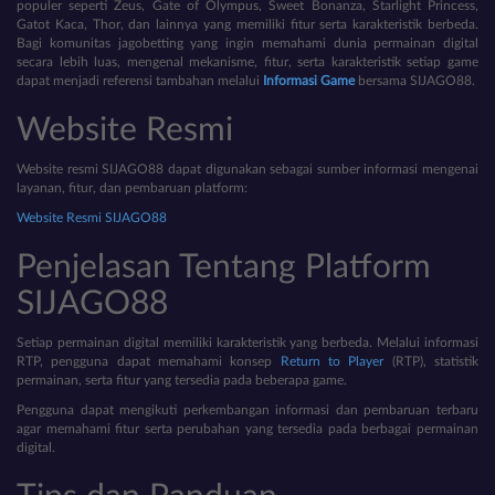
populer seperti Zeus, Gate of Olympus, Sweet Bonanza, Starlight Princess,
Gatot Kaca, Thor, dan lainnya yang memiliki fitur serta karakteristik berbeda.
Bagi komunitas jagobetting yang ingin memahami dunia permainan digital
secara lebih luas, mengenal mekanisme, fitur, serta karakteristik setiap game
dapat menjadi referensi tambahan melalui
Informasi Game
bersama SIJAGO88.
Website Resmi
Website resmi SIJAGO88 dapat digunakan sebagai sumber informasi mengenai
layanan, fitur, dan pembaruan platform:
Website Resmi SIJAGO88
Penjelasan Tentang Platform
SIJAGO88
Setiap permainan digital memiliki karakteristik yang berbeda. Melalui informasi
RTP, pengguna dapat memahami konsep
Return to Player
(RTP), statistik
permainan, serta fitur yang tersedia pada beberapa game.
Pengguna dapat mengikuti perkembangan informasi dan pembaruan terbaru
agar memahami fitur serta perubahan yang tersedia pada berbagai permainan
digital.