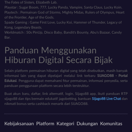
The Fates of Sisters, Elizabeth Lab.
Playstar : Sugar Boom, 777, Lucky Panda, Vampire, Santa Claus, Lucky Koin.
Playtech : Permainan God of Storms, Mighty Midas, Rulers of Olympus, Heart
of the Frontier, Age of the Gods.
Spade Gaming : Game First Love, Lucky Koi, Hammer of Thunder, Legacy of
Kong, Legendary Beasts.
Worldmatch : 50s PinUp, Disco Baby, Bandit's Bounty, Abu's Bazaar, Candy
Bar.
Panduan Menggunakan
Hiburan Digital Secara Bijak
Selain platform permainan hiburan digital yang telah disebutkan, masih banyak
informasi lain yang dapat dipelajari melalui link terbaru
SIJAGO88 - Portal
Edukasi
. Pengguna dapat memahami fitur permainan, informasi penyedia, serta
panduan penggunaan platform secara lebih terstruktur.
Buat akun baru, daftar, link alternatif, login, Sijago88 app, ikuti panduan RTP
sijago88 dan tips bermain edukatif jagobetting, bantuan
Sijago88 Live Chat
dan
nikmati bonus serta cashback menarik dari SIJAGO88.
Kebijaksanaan
Platform
Kategori
Dukungan
Komunitas