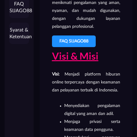
menikmati pengalaman yang aman,
FAQ
SIJAGO88
nyaman, dan mudah digunakan,
dengan dukungan layanan
pelanggan profesional.
Syarat &
Ketentuan
FAQ SIJAGO88
Visi & Misi
Visi:
Menjadi platform hiburan
online terpercaya dengan keamanan
dan pelayanan terbaik di Indonesia.
Menyediakan pengalaman
digital yang aman dan adil.
Menjaga privasi serta
keamanan data pengguna.