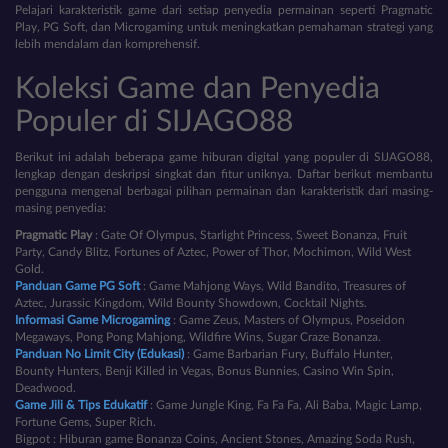
Pelajari karakteristik game dari setiap penyedia permainan seperti Pragmatic
Play, PG Soft, dan Microgaming untuk meningkatkan pemahaman strategi yang
lebih mendalam dan komprehensif.
Koleksi Game dan Penyedia
Populer di SIJAGO88
Berikut ini adalah beberapa game hiburan digital yang populer di SIJAGO88,
lengkap dengan deskripsi singkat dan fitur uniknya. Daftar berikut membantu
pengguna mengenal berbagai pilihan permainan dan karakteristik dari masing-
masing penyedia:
Pragmatic Play
: Gate Of Olympus, Starlight Princess, Sweet Bonanza, Fruit
Party, Candy Blitz, Fortunes of Aztec, Power of Thor, Mochimon, Wild West
Gold.
Panduan Game PG Soft
: Game Mahjong Ways, Wild Bandito, Treasures of
Aztec, Jurassic Kingdom, Wild Bounty Showdown, Cocktail Nights.
Informasi Game Microgaming
: Game Zeus, Masters of Olympus, Poseidon
Megaways, Pong Pong Mahjong, Wildfire Wins, Sugar Craze Bonanza.
Panduan No Limit City (Edukasi)
: Game Barbarian Fury, Buffalo Hunter,
Bounty Hunters, Benji Killed in Vegas, Bonus Bunnies, Casino Win Spin,
Deadwood.
Game Jili & Tips Edukatif
: Game Jungle King, Fa Fa Fa, Ali Baba, Magic Lamp,
Fortune Gems, Super Rich.
Bigpot : Hiburan game Bonanza Coins, Ancient Stones, Amazing Soda Rush,