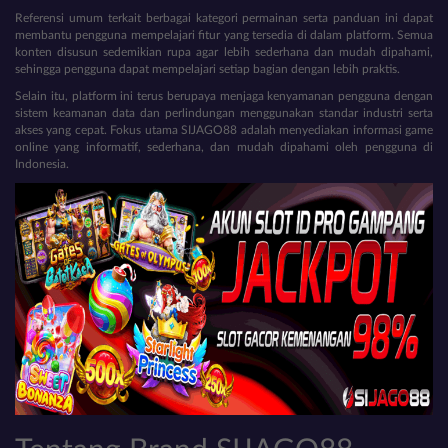
Referensi umum terkait berbagai kategori permainan serta panduan ini dapat
membantu pengguna mempelajari fitur yang tersedia di dalam platform. Semua
konten disusun sedemikian rupa agar lebih sederhana dan mudah dipahami,
sehingga pengguna dapat mempelajari setiap bagian dengan lebih praktis.
Selain itu, platform ini terus berupaya menjaga kenyamanan pengguna dengan
sistem keamanan data dan perlindungan menggunakan standar industri serta
akses yang cepat. Fokus utama SIJAGO88 adalah menyediakan informasi game
online yang informatif, sederhana, dan mudah dipahami oleh pengguna di
Indonesia.