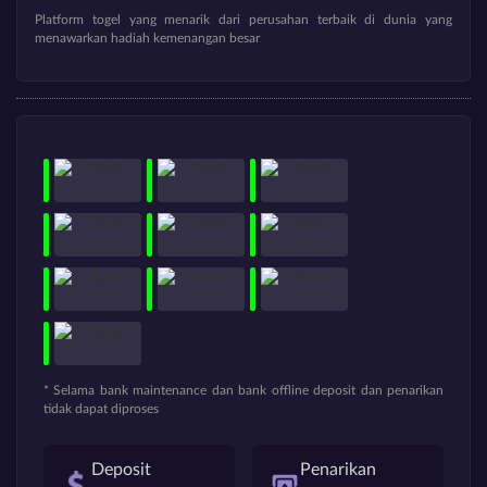
Platform togel yang menarik dari perusahan terbaik di dunia yang
menawarkan hadiah kemenangan besar
* Selama bank maintenance dan bank offline deposit dan penarikan
tidak dapat diproses
Deposit
Penarikan