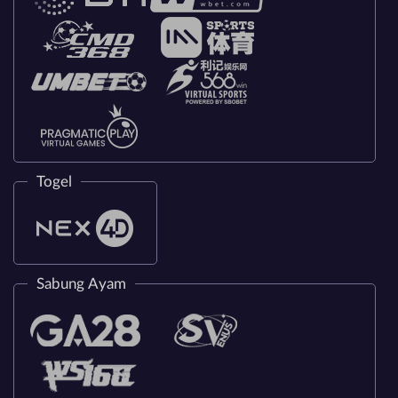
Togel
Sabung Ayam