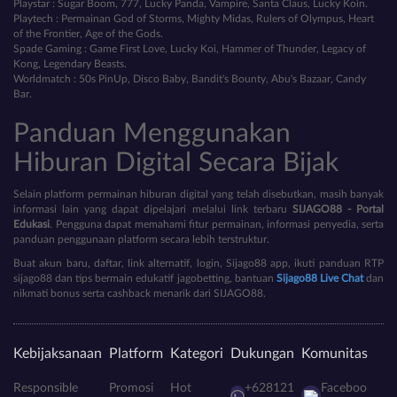
Playstar : Sugar Boom, 777, Lucky Panda, Vampire, Santa Claus, Lucky Koin.
Playtech : Permainan God of Storms, Mighty Midas, Rulers of Olympus, Heart
of the Frontier, Age of the Gods.
Spade Gaming : Game First Love, Lucky Koi, Hammer of Thunder, Legacy of
Kong, Legendary Beasts.
Worldmatch : 50s PinUp, Disco Baby, Bandit's Bounty, Abu's Bazaar, Candy
Bar.
Panduan Menggunakan
Hiburan Digital Secara Bijak
Selain platform permainan hiburan digital yang telah disebutkan, masih banyak
informasi lain yang dapat dipelajari melalui link terbaru
SIJAGO88 - Portal
Edukasi
. Pengguna dapat memahami fitur permainan, informasi penyedia, serta
panduan penggunaan platform secara lebih terstruktur.
Buat akun baru, daftar, link alternatif, login, Sijago88 app, ikuti panduan RTP
sijago88 dan tips bermain edukatif jagobetting, bantuan
Sijago88 Live Chat
dan
nikmati bonus serta cashback menarik dari SIJAGO88.
Kebijaksanaan
Platform
Kategori
Dukungan
Komunitas
Responsible
Promosi
Hot
+628121
Faceboo