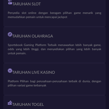
TARUHAN SLOT
Penyedia slot online dengan beragam pilihan game menarik yang
memudahkan pemain untuk mencapai jackpot
TARUHAN OLAHRAGA
Sportsbook Gaming Platform Terbaik menawarkan lebih banyak game,
odds yang lebih tinggi, dan menyediakan pilihan yang lebih banyak
untuk pemain.
TARUHAN LIVE KASINO
Platform Pilihan bagi perusahaan-perusahaan terbaik di dunia, dengan
pilihan variasi game terbanyak
TARUHAN TOGEL