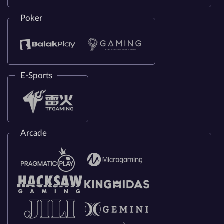
Poker
E-Sports
Arcade