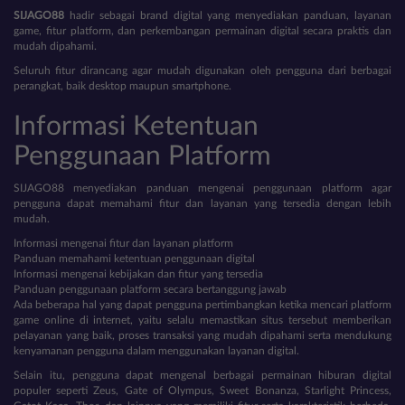
SIJAGO88
hadir sebagai brand digital yang menyediakan panduan, layanan
game, fitur platform, dan perkembangan permainan digital secara praktis dan
mudah dipahami.
Seluruh fitur dirancang agar mudah digunakan oleh pengguna dari berbagai
perangkat, baik desktop maupun smartphone.
Informasi Ketentuan
Penggunaan Platform
SIJAGO88 menyediakan panduan mengenai penggunaan platform agar
pengguna dapat memahami fitur dan layanan yang tersedia dengan lebih
mudah.
Informasi mengenai fitur dan layanan platform
Panduan memahami ketentuan penggunaan digital
Informasi mengenai kebijakan dan fitur yang tersedia
Panduan penggunaan platform secara bertanggung jawab
Ada beberapa hal yang dapat pengguna pertimbangkan ketika mencari platform
game online di internet, yaitu selalu memastikan situs tersebut memberikan
pelayanan yang baik, proses transaksi yang mudah dipahami serta mendukung
kenyamanan pengguna dalam menggunakan layanan digital.
Selain itu, pengguna dapat mengenal berbagai permainan hiburan digital
populer seperti Zeus, Gate of Olympus, Sweet Bonanza, Starlight Princess,