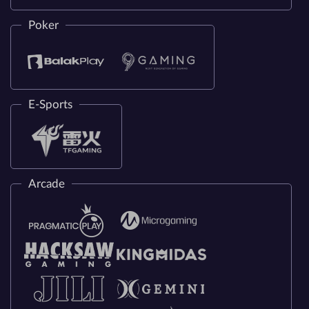
Poker
E-Sports
Arcade