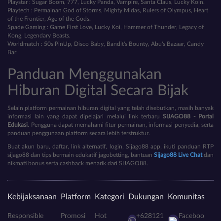
Playstar : Sugar Boom, 777, Lucky Panda, Vampire, Santa Claus, Lucky Koin.
Playtech : Permainan God of Storms, Mighty Midas, Rulers of Olympus, Heart
of the Frontier, Age of the Gods.
Spade Gaming : Game First Love, Lucky Koi, Hammer of Thunder, Legacy of
Kong, Legendary Beasts.
Worldmatch : 50s PinUp, Disco Baby, Bandit's Bounty, Abu's Bazaar, Candy
Bar.
Panduan Menggunakan
Hiburan Digital Secara Bijak
Selain platform permainan hiburan digital yang telah disebutkan, masih banyak
informasi lain yang dapat dipelajari melalui link terbaru
SIJAGO88 - Portal
Edukasi
. Pengguna dapat memahami fitur permainan, informasi penyedia, serta
panduan penggunaan platform secara lebih terstruktur.
Buat akun baru, daftar, link alternatif, login, Sijago88 app, ikuti panduan RTP
sijago88 dan tips bermain edukatif jagobetting, bantuan
Sijago88 Live Chat
dan
nikmati bonus serta cashback menarik dari SIJAGO88.
Kebijaksanaan
Platform
Kategori
Dukungan
Komunitas
Responsible
Promosi
Hot
+628121
Faceboo