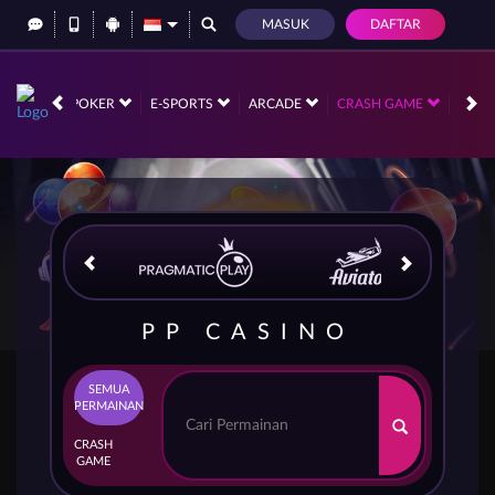
MASUK
DAFTAR
 AYAM
POKER
E-SPORTS
ARCADE
CRASH GAME
RAC
PP CASINO
SEMUA
PERMAINAN
CRASH
GAME