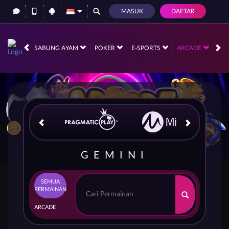
MASUK
DAFTAR
TOGEL
SABUNG AYAM
POKER
E-SPORTS
ARCADE
CR
GEMINI
SEMUA
PERMAINAN
ARCADE