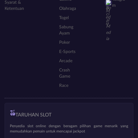
Syarat &
m
Ketentuan
Olahraga
Togel
Sabung
Ayam
Poker
E-Sports
Arcade
Crash
Game
Race
TARUHAN SLOT
Penyedia slot online dengan beragam pilihan game menarik yang
memudahkan pemain untuk mencapai jackpot