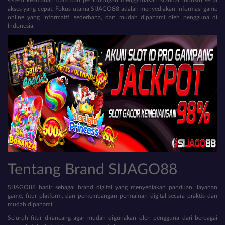
akses yang cepat. Fokus utama SIJAGO88 adalah menyediakan informasi game
online yang informatif, sederhana, dan mudah dipahami oleh pengguna di
Indonesia.
Tentang Brand SIJAGO88
SIJAGO88 hadir sebagai brand digital yang menyediakan panduan, layanan
game, fitur platform, dan perkembangan permainan digital secara praktis dan
mudah dipahami.
Seluruh fitur dirancang agar mudah digunakan oleh pengguna dari berbagai