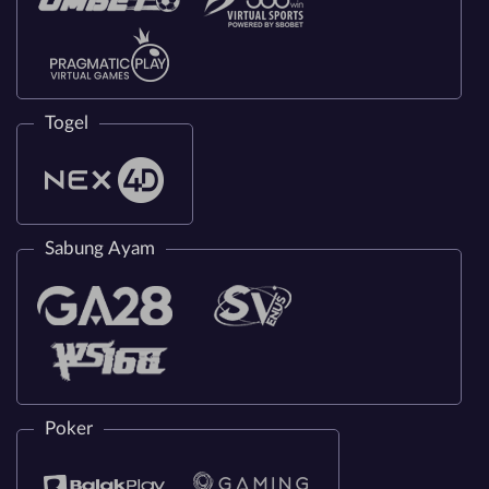
Togel
Sabung Ayam
Poker