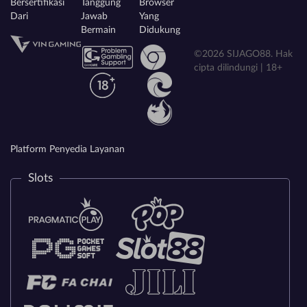
Bersertifikasi
Tanggung
Browser
Dari
Jawab
Yang
Bermain
Didukung
©2026 SIJAGO88. Hak
cipta dilindungi | 18+
Platform Penyedia Layanan
Slots