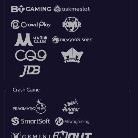
Crash Game