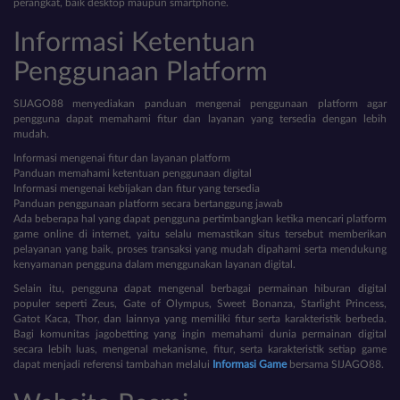
perangkat, baik desktop maupun smartphone.
Informasi Ketentuan
Penggunaan Platform
SIJAGO88 menyediakan panduan mengenai penggunaan platform agar
pengguna dapat memahami fitur dan layanan yang tersedia dengan lebih
mudah.
Informasi mengenai fitur dan layanan platform
Panduan memahami ketentuan penggunaan digital
Informasi mengenai kebijakan dan fitur yang tersedia
Panduan penggunaan platform secara bertanggung jawab
Ada beberapa hal yang dapat pengguna pertimbangkan ketika mencari platform
game online di internet, yaitu selalu memastikan situs tersebut memberikan
pelayanan yang baik, proses transaksi yang mudah dipahami serta mendukung
kenyamanan pengguna dalam menggunakan layanan digital.
Selain itu, pengguna dapat mengenal berbagai permainan hiburan digital
populer seperti Zeus, Gate of Olympus, Sweet Bonanza, Starlight Princess,
Gatot Kaca, Thor, dan lainnya yang memiliki fitur serta karakteristik berbeda.
Bagi komunitas jagobetting yang ingin memahami dunia permainan digital
secara lebih luas, mengenal mekanisme, fitur, serta karakteristik setiap game
dapat menjadi referensi tambahan melalui
Informasi Game
bersama SIJAGO88.