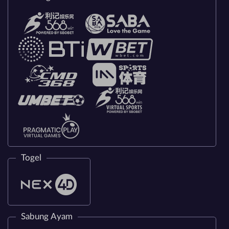
Togel
Sabung Ayam