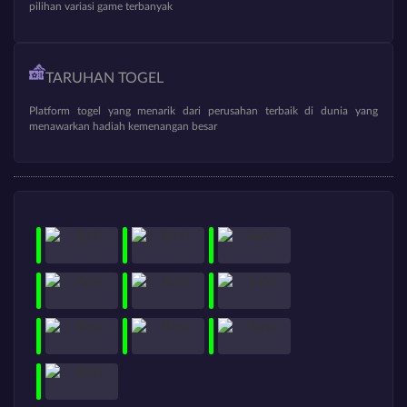
pilihan variasi game terbanyak
TARUHAN TOGEL
Platform togel yang menarik dari perusahan terbaik di dunia yang
menawarkan hadiah kemenangan besar