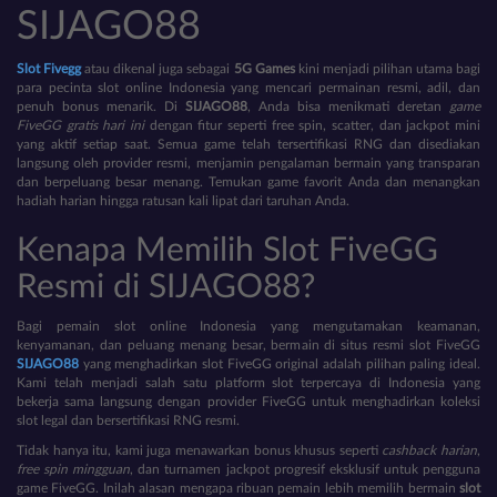
SIJAGO88
Slot Fivegg
atau dikenal juga sebagai
5G Games
kini menjadi pilihan utama bagi
para pecinta slot online Indonesia yang mencari permainan resmi, adil, dan
penuh bonus menarik. Di
SIJAGO88
, Anda bisa menikmati deretan
game
FiveGG gratis hari ini
dengan fitur seperti free spin, scatter, dan jackpot mini
yang aktif setiap saat. Semua game telah tersertifikasi RNG dan disediakan
langsung oleh provider resmi, menjamin pengalaman bermain yang transparan
dan berpeluang besar menang. Temukan game favorit Anda dan menangkan
hadiah harian hingga ratusan kali lipat dari taruhan Anda.
Kenapa Memilih Slot FiveGG
Resmi di SIJAGO88?
Bagi pemain slot online Indonesia yang mengutamakan keamanan,
kenyamanan, dan peluang menang besar, bermain di situs resmi slot FiveGG
SIJAGO88
yang menghadirkan slot FiveGG original adalah pilihan paling ideal.
Kami telah menjadi salah satu platform slot terpercaya di Indonesia yang
bekerja sama langsung dengan provider FiveGG untuk menghadirkan koleksi
slot legal dan bersertifikasi RNG resmi.
Tidak hanya itu, kami juga menawarkan bonus khusus seperti
cashback harian
,
free spin mingguan
, dan turnamen jackpot progresif eksklusif untuk pengguna
game FiveGG. Inilah alasan mengapa ribuan pemain lebih memilih bermain
slot