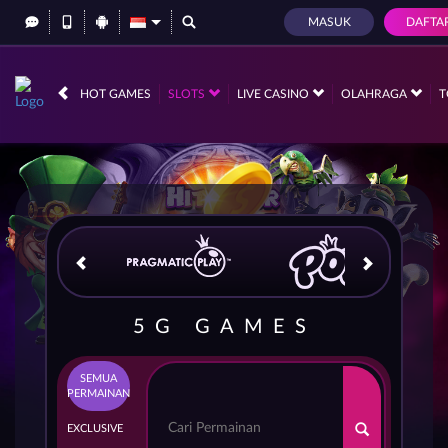
MASUK
DAFTA
IDR
12,694,382,
HOT GAMES
SLOTS
LIVE CASINO
OLAHRAGA
T
5G GAMES
SEMUA
PERMAINAN
EXCLUSIVE