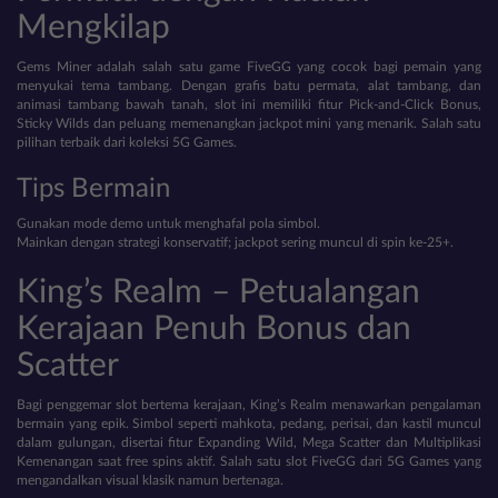
Mengkilap
Gems Miner adalah salah satu game FiveGG yang cocok bagi pemain yang
menyukai tema tambang. Dengan grafis batu permata, alat tambang, dan
animasi tambang bawah tanah, slot ini memiliki fitur Pick-and-Click Bonus,
Sticky Wilds dan peluang memenangkan jackpot mini yang menarik. Salah satu
pilihan terbaik dari koleksi 5G Games.
Tips Bermain
Gunakan mode demo untuk menghafal pola simbol.
Mainkan dengan strategi konservatif; jackpot sering muncul di spin ke‑25+.
King’s Realm – Petualangan
Kerajaan Penuh Bonus dan
Scatter
Bagi penggemar slot bertema kerajaan, King’s Realm menawarkan pengalaman
bermain yang epik. Simbol seperti mahkota, pedang, perisai, dan kastil muncul
dalam gulungan, disertai fitur Expanding Wild, Mega Scatter dan Multiplikasi
Kemenangan saat free spins aktif. Salah satu slot FiveGG dari 5G Games yang
mengandalkan visual klasik namun bertenaga.