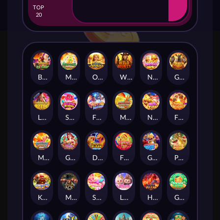
TOP
20
BANDITO RETURNS
MAHJONG 5 DRAGONS
OLYMPUS APOLLO
WILD BOUNTY
NEKO X NEKO
GOLDEN RHINO
LEGACY OF AZTEC
SUGAR FRENZY
FIERY BOXING
MAHJONG WAYS 3+
NEKO TITAN
FORTUNE HORSES
MAHJONG WAYS 3
GOLDEN ISLAND
DRAGON TIGER SHOWDOWN
FORTUNE TRIO
GOVERNMENT DISCO 2
PICHU PICHU
KING'S REALM
MEGA ACE
SUGAR HIGH5
LABUBY
HAMMER OF VULCAN
GOLDEN LEGEND