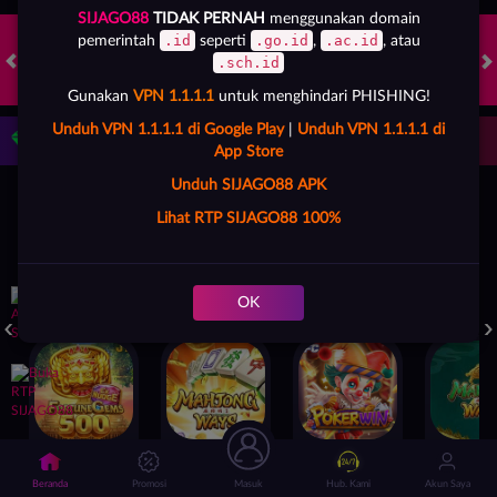
SIJAGO88
TIDAK PERNAH
menggunakan domain
.id
.go.id
.ac.id
pemerintah
seperti
,
, atau
.sch.id
HOT GAMES
SLOTS
LIVE CASINO
OLAHRAGA
TOGEL
Gunakan
VPN 1.1.1.1
untuk menghindari PHISHING!
Unduh VPN 1.1.1.1 di Google Play
|
Unduh VPN 1.1.1.1 di
Game Populer
App Store
Unduh SIJAGO88 APK
Lihat RTP SIJAGO88 100%
OK
GATES OF OLYMPUS POP
BANG GACOR 1000
GOYANG GAIB
FORTUNE GEMS 500
MAHJONG WAYS
POKER WIN
Beranda
Promosi
Masuk
Hub. Kami
Akun Saya