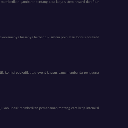
 memberikan gambaran tentang cara kerja sistem reward dan fitur
ekanismenya biasanya berbentuk sistem poin atau bonus edukatif
f, komisi edukatif
, atau
event khusus
yang membantu pengguna
ditujukan untuk memberikan pemahaman tentang cara kerja interaksi