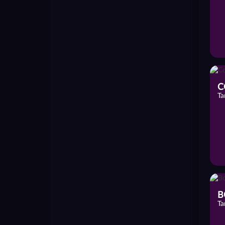
C
Ta
B
Ta