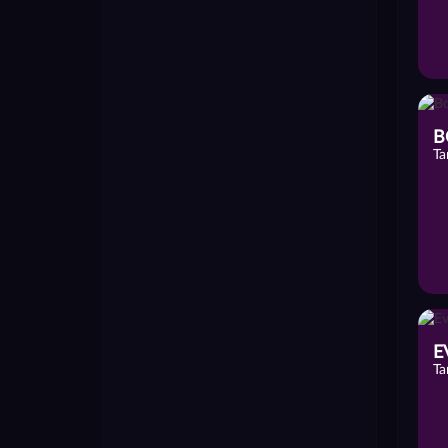
B
Ta
E
Ta