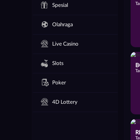
Ta
Spesial
Olahraga
Live Casino
Slots
B
Ta
Poker
4D Lottery
R
Ta