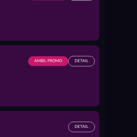
AMBIL PROMO
DETAIL
DETAIL