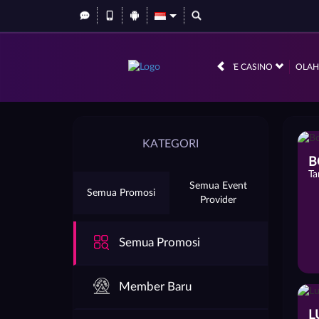
HOT GAMES
SLOTS
LIVE CASINO
OLA
KATEGORI
B
Ta
Semua Event
Semua Promosi
Provider
Semua Promosi
Member Baru
L