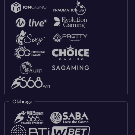
Olahraga