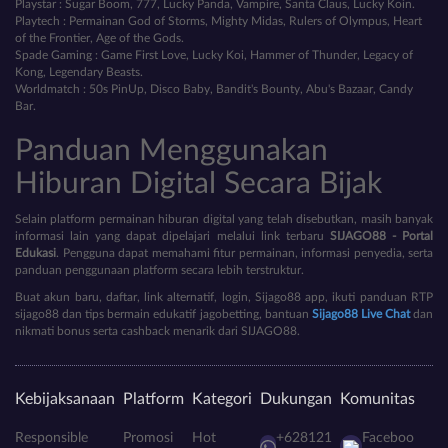
Playstar : Sugar Boom, 777, Lucky Panda, Vampire, Santa Claus, Lucky Koin.
Playtech : Permainan God of Storms, Mighty Midas, Rulers of Olympus, Heart
of the Frontier, Age of the Gods.
Spade Gaming : Game First Love, Lucky Koi, Hammer of Thunder, Legacy of
Kong, Legendary Beasts.
Worldmatch : 50s PinUp, Disco Baby, Bandit's Bounty, Abu's Bazaar, Candy
Bar.
Panduan Menggunakan
Hiburan Digital Secara Bijak
Selain platform permainan hiburan digital yang telah disebutkan, masih banyak
informasi lain yang dapat dipelajari melalui link terbaru
SIJAGO88 - Portal
Edukasi
. Pengguna dapat memahami fitur permainan, informasi penyedia, serta
panduan penggunaan platform secara lebih terstruktur.
Buat akun baru, daftar, link alternatif, login, Sijago88 app, ikuti panduan RTP
sijago88 dan tips bermain edukatif jagobetting, bantuan
Sijago88 Live Chat
dan
nikmati bonus serta cashback menarik dari SIJAGO88.
Kebijaksanaan
Platform
Kategori
Dukungan
Komunitas
Responsible
Promosi
Hot
+628121
Faceboo