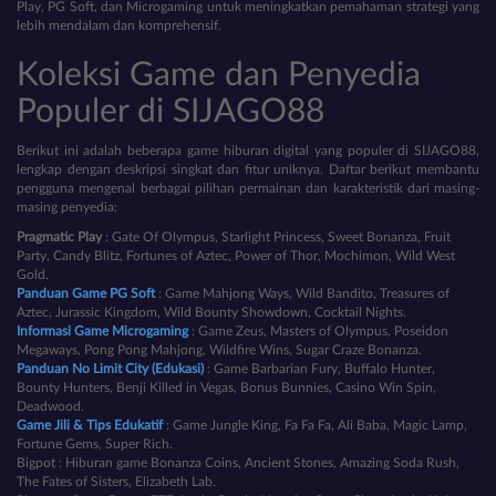
Play, PG Soft, dan Microgaming untuk meningkatkan pemahaman strategi yang
lebih mendalam dan komprehensif.
Koleksi Game dan Penyedia
Populer di SIJAGO88
Berikut ini adalah beberapa game hiburan digital yang populer di SIJAGO88,
lengkap dengan deskripsi singkat dan fitur uniknya. Daftar berikut membantu
pengguna mengenal berbagai pilihan permainan dan karakteristik dari masing-
masing penyedia:
Pragmatic Play
: Gate Of Olympus, Starlight Princess, Sweet Bonanza, Fruit
Party, Candy Blitz, Fortunes of Aztec, Power of Thor, Mochimon, Wild West
Gold.
Panduan Game PG Soft
: Game Mahjong Ways, Wild Bandito, Treasures of
Aztec, Jurassic Kingdom, Wild Bounty Showdown, Cocktail Nights.
Informasi Game Microgaming
: Game Zeus, Masters of Olympus, Poseidon
Megaways, Pong Pong Mahjong, Wildfire Wins, Sugar Craze Bonanza.
Panduan No Limit City (Edukasi)
: Game Barbarian Fury, Buffalo Hunter,
Bounty Hunters, Benji Killed in Vegas, Bonus Bunnies, Casino Win Spin,
Deadwood.
Game Jili & Tips Edukatif
: Game Jungle King, Fa Fa Fa, Ali Baba, Magic Lamp,
Fortune Gems, Super Rich.
Bigpot : Hiburan game Bonanza Coins, Ancient Stones, Amazing Soda Rush,
The Fates of Sisters, Elizabeth Lab.