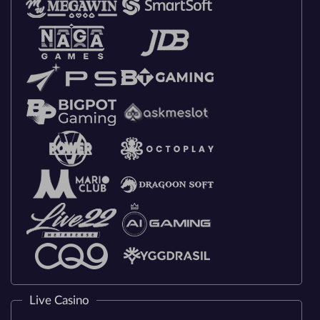
Live Casino