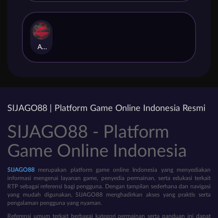
Aviator
SIJAGO88 | Platform Game Online Indonesia Resmi
SIJAGO88 - Platform
Game Online Indonesia
SIJAGO88
merupakan platform game online Indonesia yang menyediakan
informasi mengenai layanan game, penyedia permainan, serta edukasi terkait
RTP sebagai referensi bagi pengguna. Dengan tampilan sederhana dan navigasi
yang mudah digunakan, SIJAGO88 menghadirkan akses yang praktis serta
pengalaman pengguna yang nyaman.
Referensi umum terkait berbagai kategori permainan serta panduan ini dapat