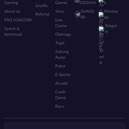
Gaming
Games
0302644
k
Loyalty
about-us
Slots
SIJAGO
Whatsa
Referral
88
pp
FAQ SIJAGO88
Live
Casino
Telegra
Syarat &
m
Ketentuan
Olahraga
Togel
Sabung
Ayam
Poker
E-Sports
Arcade
Crash
Game
Race