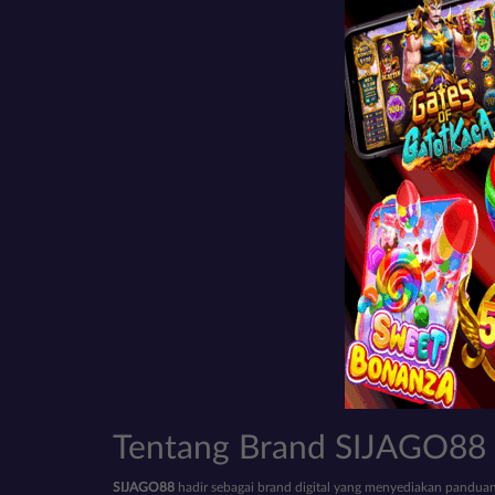
Tentang Brand SIJAGO88
SIJAGO88
hadir sebagai brand digital yang menyediakan panduan