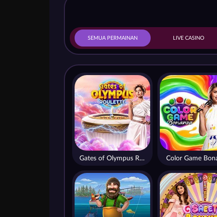
SEMUA PERMAINAN
LIVE CASINO
Gates of Olympus Roulette
Color Game Bon