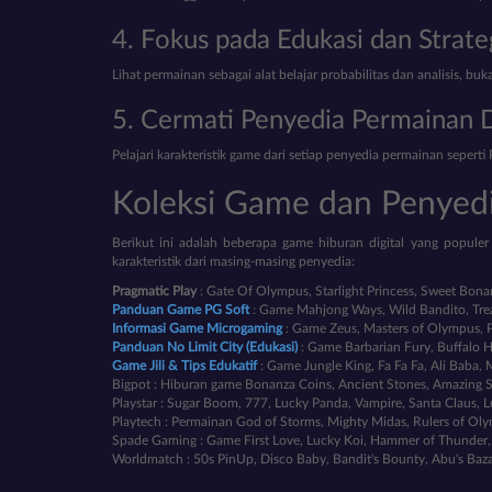
4. Fokus pada Edukasi dan Strate
Lihat permainan sebagai alat belajar probabilitas dan analisis,
5. Cermati Penyedia Permainan D
Pelajari karakteristik game dari setiap penyedia permainan sepe
Koleksi Game dan Penyed
Berikut ini adalah beberapa game hiburan digital yang popule
karakteristik dari masing-masing penyedia:
Pragmatic Play
: Gate Of Olympus, Starlight Princess, Sweet Bonan
Panduan Game PG Soft
: Game Mahjong Ways, Wild Bandito, Trea
Informasi Game Microgaming
: Game Zeus, Masters of Olympus, 
Panduan No Limit City (Edukasi)
: Game Barbarian Fury, Buffalo H
Game Jili & Tips Edukatif
: Game Jungle King, Fa Fa Fa, Ali Baba,
Bigpot : Hiburan game Bonanza Coins, Ancient Stones, Amazing Sod
Playstar : Sugar Boom, 777, Lucky Panda, Vampire, Santa Claus, L
Playtech : Permainan God of Storms, Mighty Midas, Rulers of Olym
Spade Gaming : Game First Love, Lucky Koi, Hammer of Thunder, 
Worldmatch : 50s PinUp, Disco Baby, Bandit's Bounty, Abu's Baza