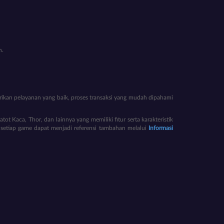
h.
rikan pelayanan yang baik, proses transaksi yang mudah dipahami
t Kaca, Thor, dan lainnya yang memiliki fitur serta karakteristik
k setiap game dapat menjadi referensi tambahan melalui
Informasi