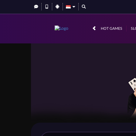
HOT GAMES
SL