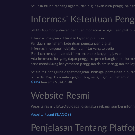
Seluruh fitur dirancang agar mudah digunakan oleh pengguna dar
Informasi Ketentuan Pen
SIJAGO88 menyediakan panduan mengenai penggunaan platform a
Informasi mengenai fitur dan layanan platform
Panduan memahami ketentuan penggunaan digital
Informasi mengenai kebijakan dan fitur yang tersedia
Panduan penggunaan platform secara bertanggung jawab
Ada beberapa hal yang dapat pengguna pertimbangkan ketika menc
serta mendukung kenyamanan pengguna dalam menggunakan layan
Selain itu, pengguna dapat mengenal berbagai permainan hiburan d
berbeda. Bagi komunitas jagobetting yang ingin memahami dunia 
Game
bersama SIJAGO88.
Website Resmi
Website resmi SIJAGO88 dapat digunakan sebagai sumber informas
Website Resmi SIJAGO88
Penjelasan Tentang Plat