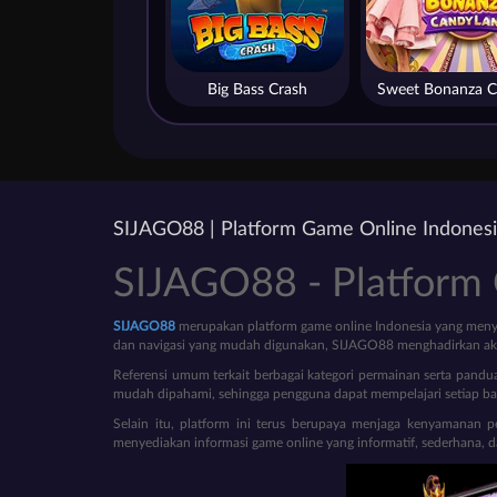
Big Bass Crash
SIJAGO88 | Platform Game Online Indones
SIJAGO88 - Platform
SIJAGO88
merupakan platform game online Indonesia yang menyed
dan navigasi yang mudah digunakan, SIJAGO88 menghadirkan aks
Referensi umum terkait berbagai kategori permainan serta pandu
mudah dipahami, sehingga pengguna dapat mempelajari setiap bag
Selain itu, platform ini terus berupaya menjaga kenyamanan
menyediakan informasi game online yang informatif, sederhana, 