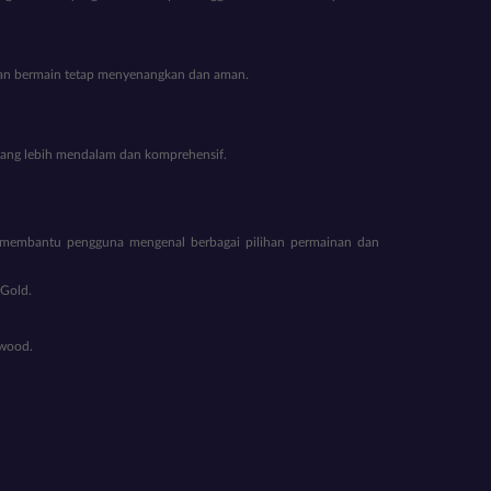
laman bermain tetap menyenangkan dan aman.
 yang lebih mendalam dan komprehensif.
kut membantu pengguna mengenal berbagai pilihan permainan dan
 Gold.
dwood.