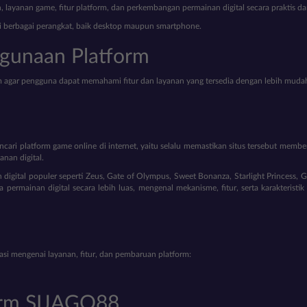
 layanan game, fitur platform, dan perkembangan permainan digital secara praktis 
i berbagai perangkat, baik desktop maupun smartphone.
ggunaan Platform
gar pengguna dapat memahami fitur dan layanan yang tersedia dengan lebih muda
ari platform game online di internet, yaitu selalu memastikan situs tersebut membe
an digital.
igital populer seperti Zeus, Gate of Olympus, Sweet Bonanza, Starlight Princess, Gato
permainan digital secara lebih luas, mengenal mekanisme, fitur, serta karakteristi
i mengenai layanan, fitur, dan pembaruan platform:
form SIJAGO88