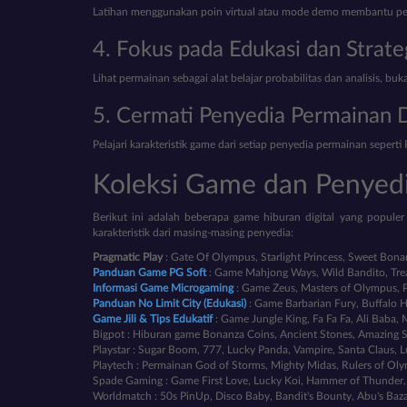
Latihan menggunakan poin virtual atau mode demo membantu peng
4. Fokus pada Edukasi dan Strate
Lihat permainan sebagai alat belajar probabilitas dan analisis,
5. Cermati Penyedia Permainan D
Pelajari karakteristik game dari setiap penyedia permainan sepe
Koleksi Game dan Penyed
Berikut ini adalah beberapa game hiburan digital yang popule
karakteristik dari masing-masing penyedia:
Pragmatic Play
: Gate Of Olympus, Starlight Princess, Sweet Bonan
Panduan Game PG Soft
: Game Mahjong Ways, Wild Bandito, Trea
Informasi Game Microgaming
: Game Zeus, Masters of Olympus, 
Panduan No Limit City (Edukasi)
: Game Barbarian Fury, Buffalo H
Game Jili & Tips Edukatif
: Game Jungle King, Fa Fa Fa, Ali Baba,
Bigpot : Hiburan game Bonanza Coins, Ancient Stones, Amazing Sod
Playstar : Sugar Boom, 777, Lucky Panda, Vampire, Santa Claus, L
Playtech : Permainan God of Storms, Mighty Midas, Rulers of Olym
Spade Gaming : Game First Love, Lucky Koi, Hammer of Thunder, 
Worldmatch : 50s PinUp, Disco Baby, Bandit's Bounty, Abu's Baza