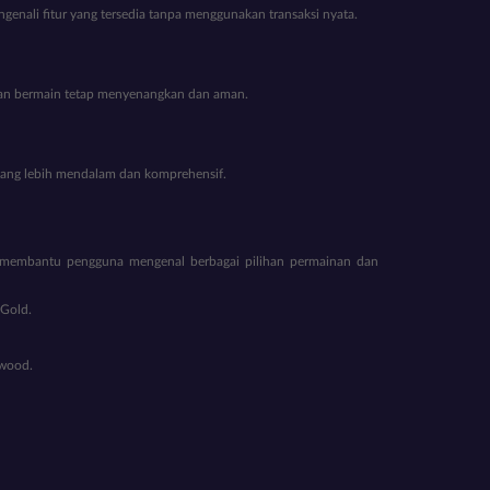
nali fitur yang tersedia tanpa menggunakan transaksi nyata.
laman bermain tetap menyenangkan dan aman.
 yang lebih mendalam dan komprehensif.
kut membantu pengguna mengenal berbagai pilihan permainan dan
 Gold.
dwood.