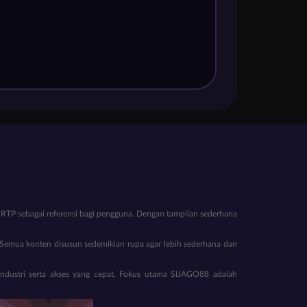
 RTP sebagai referensi bagi pengguna. Dengan tampilan sederhana
. Semua konten disusun sedemikian rupa agar lebih sederhana dan
ndustri serta akses yang cepat. Fokus utama SIJAGO88 adalah