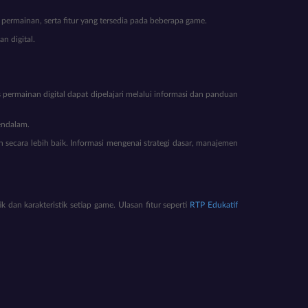
k permainan, serta fitur yang tersedia pada beberapa game.
n digital.
 permainan digital dapat dipelajari melalui informasi dan panduan
endalam.
secara lebih baik. Informasi mengenai strategi dasar, manajemen
an karakteristik setiap game. Ulasan fitur seperti
RTP Edukatif