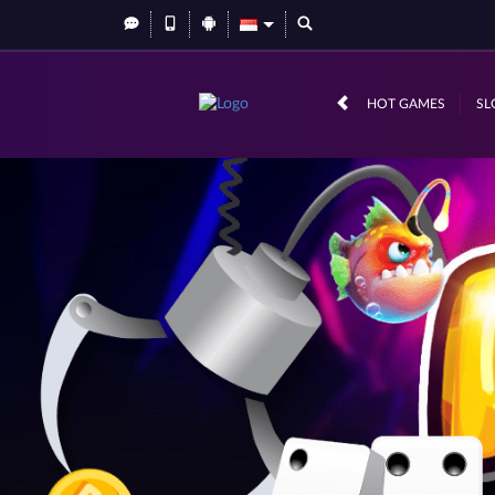
HOT GAMES
SL