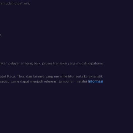
dan mudah dipahami.
h.
rikan pelayanan yang baik, proses transaksi yang mudah dipahami
t Kaca, Thor, dan lainnya yang memiliki fitur serta karakteristik
k setiap game dapat menjadi referensi tambahan melalui
Informasi