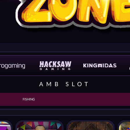
AMB SLOT
FISHING