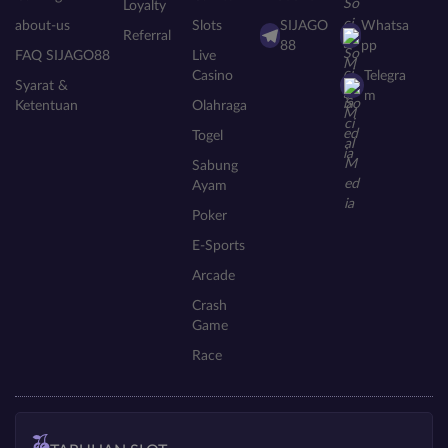
Loyalty
about-us
Slots
SIJAGO
Whatsa
Referral
88
pp
FAQ SIJAGO88
Live
Casino
Telegra
Syarat &
m
Ketentuan
Olahraga
Togel
Sabung
Ayam
Poker
E-Sports
Arcade
Crash
Game
Race