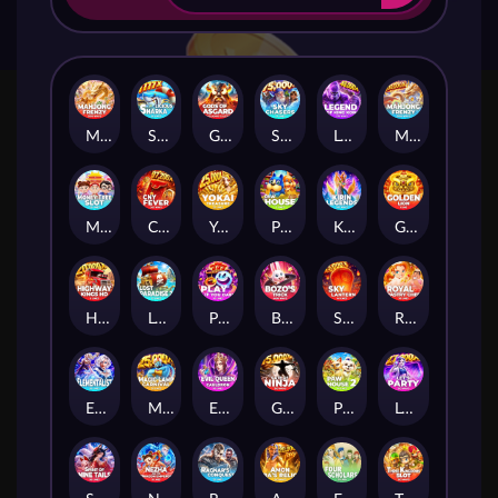
Mahjong Frenzy
Sharkalicious
Gods of Asgard
Sky Chasers
Legend of King Kong
Mahjong Frenzy : Tiles of Fortunes
Money Tree Slot
CNY Fever
Yokai Treasure
Paw House
Kirin Legends
Golden Lion
Highway Kings HD
Lost Paradise 2
Play If You Dare
Bozo's Trick
Sky Lantern
Royal Pastry Chef
Elementalist
Magic Lamp Carnival
Evil Queen Cauldron
Gate of Ninja
Paw House 2
Let's Party