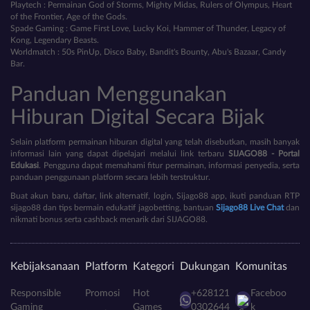
Playtech : Permainan God of Storms, Mighty Midas, Rulers of Olympus, Heart
of the Frontier, Age of the Gods.
Spade Gaming : Game First Love, Lucky Koi, Hammer of Thunder, Legacy of
Kong, Legendary Beasts.
Worldmatch : 50s PinUp, Disco Baby, Bandit's Bounty, Abu's Bazaar, Candy
Bar.
Panduan Menggunakan
Hiburan Digital Secara Bijak
Selain platform permainan hiburan digital yang telah disebutkan, masih banyak
informasi lain yang dapat dipelajari melalui link terbaru
SIJAGO88 - Portal
Edukasi
. Pengguna dapat memahami fitur permainan, informasi penyedia, serta
panduan penggunaan platform secara lebih terstruktur.
Buat akun baru, daftar, link alternatif, login, Sijago88 app, ikuti panduan RTP
sijago88 dan tips bermain edukatif jagobetting, bantuan
Sijago88 Live Chat
dan
nikmati bonus serta cashback menarik dari SIJAGO88.
Kebijaksanaan
Platform
Kategori
Dukungan
Komunitas
Responsible
Promosi
Hot
+628121
Faceboo
Gaming
Games
0302644
k