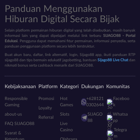
Panduan Menggunakan
Hiburan Digital Secara Bijak
Selain platform permainan hiburan digital yang telah disebutkan, masih banyak
informasi lain yang dapat dipelajari melalui link terbaru
SIJAGO88 - Portal
Edukasi
. Pengguna dapat memahami fitur permainan, informasi penyedia, serta
panduan penggunaan platform secara lebih terstruktur.
Buat akun baru, daftar, link alternatif, login, Sijago88 app, ikuti panduan RTP
sijago88 dan tips bermain edukatif jagobetting, bantuan
Sijago88 Live Chat
dan
nikmati bonus serta cashback menarik dari SIJAGO88.
Kebijaksanaan
Platform
Kategori
Dukungan
Komunitas
Responsible
Promosi
Hot
+628121
Faceboo
Gaming
Games
0302644
k
Loyalty
about-us
Slots
SIJAGO
Whatsa
Referral
88
pp
FAQ SIJAGO88
Live
Casino
Telegra
Syarat &
m
Ketentuan
Olahraga