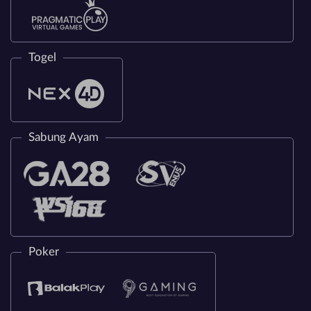
Togel
Sabung Ayam
Poker