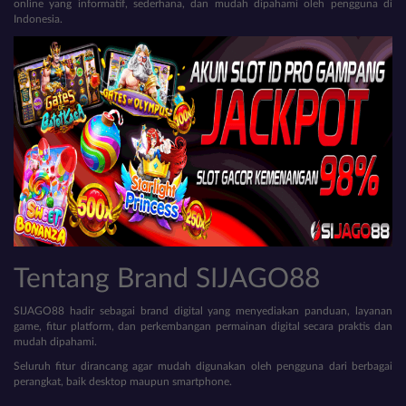
online yang informatif, sederhana, dan mudah dipahami oleh pengguna di
Indonesia.
Tentang Brand SIJAGO88
SIJAGO88 hadir sebagai brand digital yang menyediakan panduan, layanan
game, fitur platform, dan perkembangan permainan digital secara praktis dan
mudah dipahami.
Seluruh fitur dirancang agar mudah digunakan oleh pengguna dari berbagai
perangkat, baik desktop maupun smartphone.