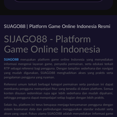
SIJAGO88 | Platform Game Online Indonesia Resmi
SIJAGO88 - Platform
Game Online Indonesia
SIJAGO88
merupakan platform game online Indonesia yang menyediakan
informasi mengenai layanan game, penyedia permainan, serta edukasi terkait
RTP sebagai referensi bagi pengguna. Dengan tampilan sederhana dan navigasi
yang mudah digunakan, SIJAGO88 menghadirkan akses yang praktis serta
pengalaman pengguna yang nyaman.
Referensi umum terkait berbagai kategori permainan serta panduan ini dapat
membantu pengguna mempelajari fitur yang tersedia di dalam platform. Semua
konten disusun sedemikian rupa agar lebih sederhana dan mudah dipahami,
sehingga pengguna dapat mempelajari setiap bagian dengan lebih praktis.
Selain itu, platform ini terus berupaya menjaga kenyamanan pengguna dengan
sistem keamanan data dan perlindungan menggunakan standar industri serta
akses yang cepat. Fokus utama SIJAGO88 adalah menyediakan informasi game