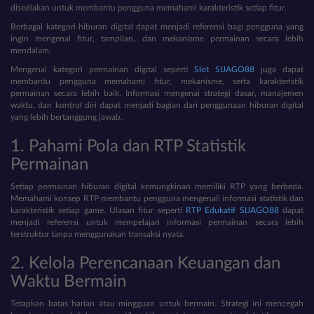
disediakan untuk membantu pengguna memahami karakteristik setiap fitur.
Berbagai kategori hiburan digital dapat menjadi referensi bagi pengguna yang
ingin mengenal fitur, tampilan, dan mekanisme permainan secara lebih
mendalam.
Mengenal kategori permainan digital seperti
Slot SIJAGO88
juga dapat
membantu pengguna memahami fitur, mekanisme, serta karakteristik
permainan secara lebih baik. Informasi mengenai strategi dasar, manajemen
waktu, dan kontrol diri dapat menjadi bagian dari penggunaan hiburan digital
yang lebih bertanggung jawab.
1. Pahami Pola dan RTP Statistik
Permainan
Setiap permainan hiburan digital kemungkinan memiliki RTP yang berbeda.
Memahami konsep RTP membantu pengguna mengenali informasi statistik dan
karakteristik setiap game. Ulasan fitur seperti
RTP Edukatif SIJAGO88
dapat
menjadi referensi untuk mempelajari informasi permainan secara lebih
terstruktur tanpa menggunakan transaksi nyata.
2. Kelola Perencanaan Keuangan dan
Waktu Bermain
Tetapkan batas harian atau mingguan untuk bermain. Strategi ini mencegah