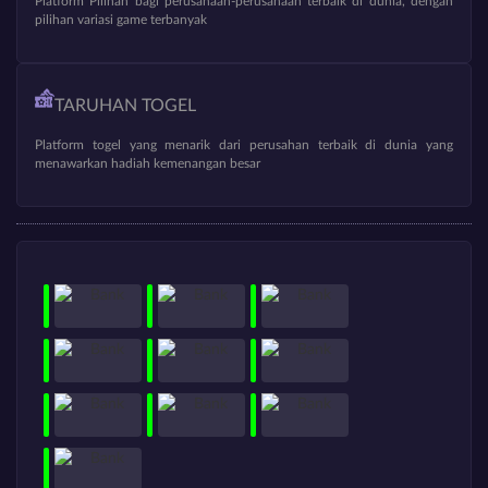
Platform Pilihan bagi perusahaan-perusahaan terbaik di dunia, dengan
pilihan variasi game terbanyak
TARUHAN TOGEL
Platform togel yang menarik dari perusahan terbaik di dunia yang
menawarkan hadiah kemenangan besar