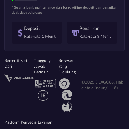
* Selama bank maintenance dan bank offline deposit dan penarikan
tidak dapat diproses
Deposit
Penarikan
Rata-rata 1 Menit
Rata-rata 3 Menit
Bersertifikasi
Tanggung
Browser
Dari
Jawab
Yang
Bermain
Didukung
©2026 SIJAGO88. Hak
cipta dilindungi | 18+
Platform Penyedia Layanan