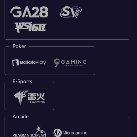
Poker
E-Sports
Arcade