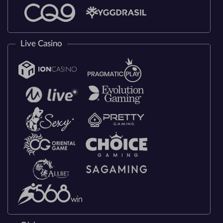
Live Casino