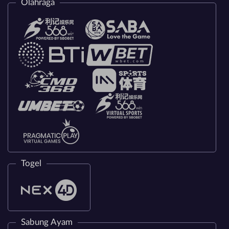
Olahraga
Togel
Sabung Ayam