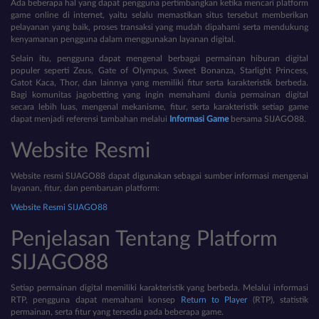
Ada beberapa hal yang dapat pengguna pertimbangkan ketika mencari platform
game online di internet, yaitu selalu memastikan situs tersebut memberikan
pelayanan yang baik, proses transaksi yang mudah dipahami serta mendukung
kenyamanan pengguna dalam menggunakan layanan digital.
Selain itu, pengguna dapat mengenal berbagai permainan hiburan digital
populer seperti Zeus, Gate of Olympus, Sweet Bonanza, Starlight Princess,
Gatot Kaca, Thor, dan lainnya yang memiliki fitur serta karakteristik berbeda.
Bagi komunitas jagobetting yang ingin memahami dunia permainan digital
secara lebih luas, mengenal mekanisme, fitur, serta karakteristik setiap game
dapat menjadi referensi tambahan melalui
Informasi Game
bersama SIJAGO88.
Website Resmi
Website resmi SIJAGO88 dapat digunakan sebagai sumber informasi mengenai
layanan, fitur, dan pembaruan platform:
Website Resmi SIJAGO88
Penjelasan Tentang Platform
SIJAGO88
Setiap permainan digital memiliki karakteristik yang berbeda. Melalui informasi
RTP, pengguna dapat memahami konsep
Return to Player
(RTP), statistik
permainan, serta fitur yang tersedia pada beberapa game.