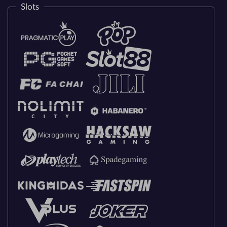
Slots