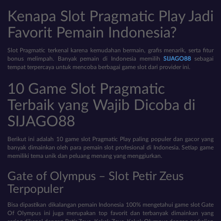
Kenapa Slot Pragmatic Play Jadi
Favorit Pemain Indonesia?
Slot Pragmatic terkenal karena kemudahan bermain, grafis menarik, serta fitur
bonus melimpah. Banyak pemain di Indonesia memilih
SIJAGO88
sebagai
tempat terpercaya untuk mencoba berbagai game slot dari provider ini.
10 Game Slot Pragmatic
Terbaik yang Wajib Dicoba di
SIJAGO88
Berikut ini adalah 10 game slot Pragmatic Play paling populer dan gacor yang
banyak dimainkan oleh para pemain slot profesional di Indonesia. Setiap game
memiliki tema unik dan peluang menang yang menggiurkan.
Gate of Olympus – Slot Petir Zeus
Terpopuler
Bisa dipastikan dikalangan pemain Indonesia 100% mengetahui game slot Gate
Of Olympus ini juga merupakan top favorit dan terbanyak dimainkan yang