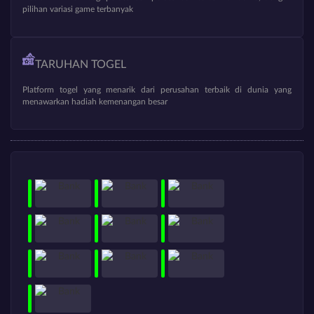
pilihan variasi game terbanyak
TARUHAN TOGEL
Platform togel yang menarik dari perusahan terbaik di dunia yang
menawarkan hadiah kemenangan besar