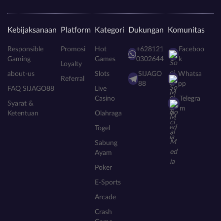
Kebijaksanaan
Platform
Kategori
Dukungan
Komunitas
Responsible
Promosi
Hot
+628121
Faceboo
Gaming
Games
0302644
k
Loyalty
about-us
Slots
SIJAGO
Whatsa
Referral
88
pp
FAQ SIJAGO88
Live
Casino
Telegra
Syarat &
m
Ketentuan
Olahraga
Togel
Sabung
Ayam
Poker
E-Sports
Arcade
Crash