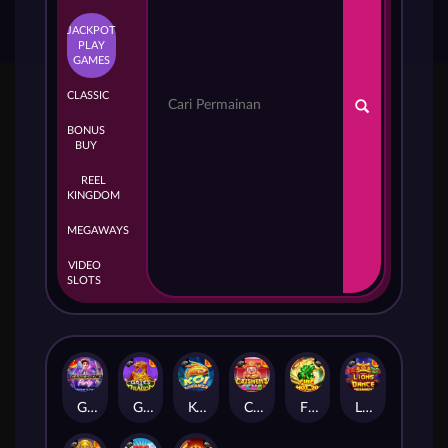
JACKPOT
PLAY
GAMES
CLASSIC
BONUS
BUY
REEL
KINGDOM
MEGAWAYS
VIDEO
SLOTS
Gameshow Party Jackpot Play
Gates of Dragon Jackpot Play
Koi Bonanza Jackpot Play
Caishen's Gems Jackpot Play
Fire Hot 20 Jackpot Play
Lions Dance Megaways Jackpot Play