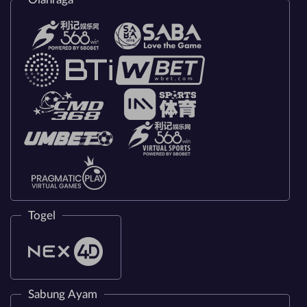
Togel
Sabung Ayam