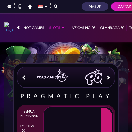
MASUK
DAFTAR
IDR
12,679,381,
HOT GAMES
SLOTS
LIVE CASINO
OLAHRAGA
T
PRAGMATIC PLAY
SEMUA
PERMAINAN
TOP
NEW
20