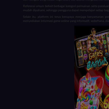
Referensi umum terkait berbagai kategori permainan serta pandua
mudah dipahami, sehingga pengguna dapat mempelajari setiap bagia
Selain itu, platform ini terus berupaya menjaga kenyamanan 
menyediakan informasi game online yang informatif, sederhana, d