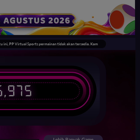
PP Virtual Sports permainan tidak akan tersedia. Kami memohon maaf atas ketidakny
6,975
Lebih Banyak Game