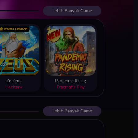
Lebih Banyak Game
Ze Zeus
Pandemic Rising
Hacksaw
Pragmatic Play
Lebih Banyak Game