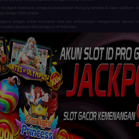
n ini dapat membantu pengguna mempelajari fitur yang tersedia di dalam platform. 
n dengan lebih praktis.
pengguna dengan sistem keamanan data dan perlindungan menggunakan standar in
an mudah dipahami oleh pengguna di Indonesia.