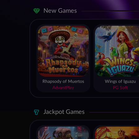
New Games
Rhapsody of Muertos
Wings of Iguazu
AdvantPlay
PG Soft
Jackpot Games