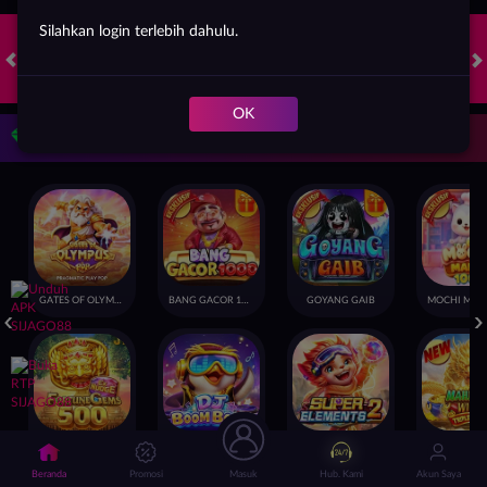
Silahkan login terlebih dahulu.
HOT GAMES
SLOTS
LIVE CASINO
OLAHRAGA
TOGEL
OK
Game Populer
GATES OF OLYMPUS POP
BANG GACOR 1000
GOYANG GAIB
FORTUNE GEMS 500
DJ BOOM BOOM
SUPER ELEMENTS 2
Beranda
Promosi
Masuk
Hub. Kami
Akun Saya