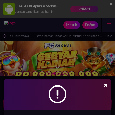
×
SIJAGO88 Aplikasi Mobile
UNDUH
Jangan tampilkan lagi hari ini
Masuk
Daftar
Nyaman • Terpercaya
Pemeliharaan Terjadwal: PP Virtual Sports pada 30-Jun-20
×
JACKPOT
PLAY
IDR
12,675,194,692